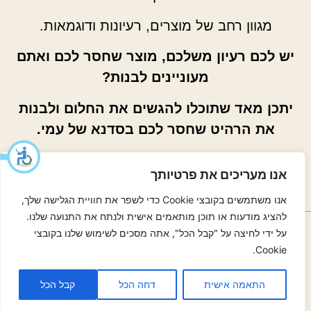
מגוון רחב של מוצרים, רעיונות ודוגמאות.
יש לכם רעיון משלכם, מוצר שחסר לכם ואתם
מעוניינים לבנות?
יתכן מאד שתוכלו להגשים את החלום ולבנות
את הרהיט שחסר לכם בסדנא של עמי.
אנו מעריכים את פרטיותך
קראו עוד >
אנו משתמשים בקובצי Cookie כדי לשפר את חוויית הגלישה שלך,
להציג מודעות או תוכן מותאמים אישית ולנתח את התנועה שלנו.
054-30-30-319
054-30-30-319
על ידי לחיצה על "קבל הכל", אתה מסכים לשימוש שלנו בקובצי
נסיעה עם Waze אל הסדנא של עמי
Cookie.
עמוד הפייסבוק
ערוץ היוטיוב
התאמה אישית
דחה הכל
קבל הכל
הצהרת נגישות
תקנון ומדיניות