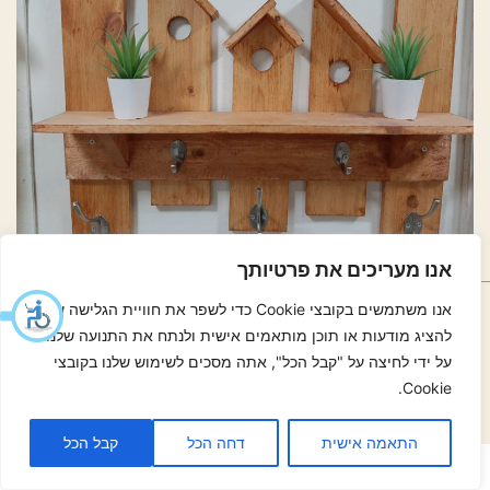
אנו מעריכים את פרטיותך
054-30-30-319
054-30-30-319
אנו משתמשים בקובצי Cookie כדי לשפר את חוויית הגלישה שלך,
נסיעה עם Waze אל הסדנא של עמי
להציג מודעות או תוכן מותאמים אישית ולנתח את התנועה שלנו.
על ידי לחיצה על "קבל הכל", אתה מסכים לשימוש שלנו בקובצי
עמוד הפייסבוק
ערוץ היוטיוב
Cookie.
הצהרת נגישות
תקנון ומדיניות
התאמה אישית
דחה הכל
קבל הכל