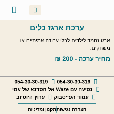
ערכת ארגז כלים
סדנאות זוגיות
ערכות ושוברי מתנה
אודות ונעים להכיר
קטלוג יצירות
גלריה וסרטונים
סדנאות קבוצתיות
סדנאות משפחתיות
ארגז נחמד לילדים לכלי עבודה אמיתיים או
משחקים.
מחיר ערכה - 200 ₪
054-30-30-319
054-30-30-319
נסיעה עם Waze אל הסדנא של עמי
עמוד הפייסבוק
ערוץ היוטיוב
הצהרת נגישות
תקנון ומדיניות