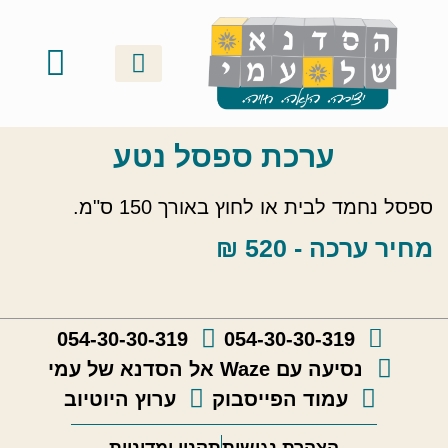
סדנאות זוגיות
ערכות ושוברי מתנה
אודות ונעים להכיר
קטלוג יצירות
גלריה וסרטונים
סדנאות קבוצתיות
סדנאות משפחתיות
ערכת ספסל נטע
ספסל נחמד לבית או לחוץ באורך 150 ס"מ.
מחיר ערכה - 520 ₪
054-30-30-319
054-30-30-319
נסיעה עם Waze אל הסדנא של עמי
עמוד הפייסבוק
ערוץ היוטיוב
הצהרת נגישות
תקנון ומדיניות