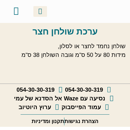
ערכת שולחן חצר
סדנאות זוגיות
ערכות ושוברי מתנה
אודות ונעים להכיר
קטלוג יצירות
גלריה וסרטונים
סדנאות קבוצתיות
סדנאות משפחתיות
שולחן נחמד לחצר או לסלון,
מידות 80 על 50 ס"מ וגובה השולחן 38 ס"מ
054-30-30-319
054-30-30-319
נסיעה עם Waze אל הסדנא של עמי
עמוד הפייסבוק
ערוץ היוטיוב
הצהרת נגישות
תקנון ומדיניות