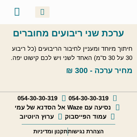
ערכת שני ריבועים מחוברים
סדנאות זוגיות
ערכות ושוברי מתנה
אודות ונעים להכיר
קטלוג יצירות
גלריה וסרטונים
סדנאות קבוצתיות
סדנאות משפחתיות
חיתוך מיוחד ומעניין לחיבור הריבועים (כל ריבוע
30 על 30 ס"מ) האחד לשני ויש לכם קישוט יפה.
מחיר ערכה - 300 ₪
054-30-30-319
054-30-30-319
נסיעה עם Waze אל הסדנא של עמי
עמוד הפייסבוק
ערוץ היוטיוב
הצהרת נגישות
תקנון ומדיניות